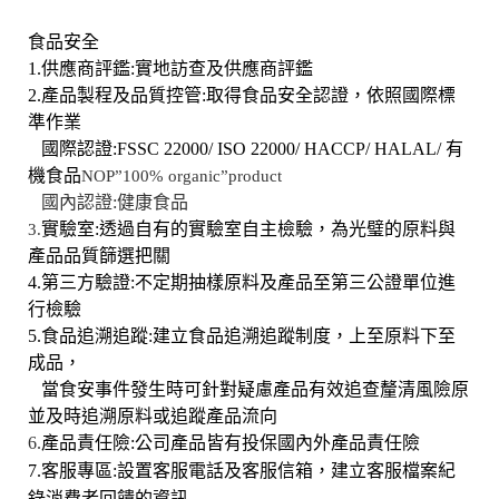
食品安全
1.
供應商評鑑
:
實地訪查及供應商評鑑
2.產品製程及品質控管
:
取得食品安全認證
，
依照國際標
準作業
國際認證
:FSSC 22000/ ISO 22000/ HACCP/ HALAL/
有
機食品
NOP”100% organic”product
國內認證
:
健康食品
3.
實驗室
:
透過自有的實驗室自主檢驗
，
為光璧的原料與
產品品質篩選把關
4.第三方驗證
:
不定期抽樣原料及產品至第三公證單位進
行檢驗
5.食品追溯追蹤
:
建立食品追溯追蹤制度
，
上至原料下至
成品
，
當食安事件發生時可針對疑慮產品有效追查釐清風險原
並及時追溯原料或追蹤產品流向
6.
產品責任險
:
公司產品皆有投保國內外產品責任險
7.客服專區
:
設置客服電話及客服信箱
，
建立客服檔案紀
錄消費者回饋的資訊