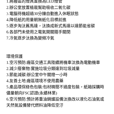
1.
將廠區的燈具置換為
LED
燈管
2.
辦公室放置植栽幫助吸收二氧化碳
電腦待機超過
30
分鐘自動進入休眠狀態
3.
4.
降低紙的用量朝無紙化目標前進
5.
逐步淘汰舊馬達
，
汰換成新式馬達以達節能省碳
6.
各部門未使用之電氣開關隨手關閉
7.冷氣逐步汰換為變頻冷氣
環境保護
1.
空污預防
:
廠區交通工具陸續將機車汰換為電動機車
2.減少廢棄物
:
實施垃圾分類達到垃圾減量
3.節能減碳
:
辦公室中午關燈一小時
4.友善土地
:
廠區環境不使用農藥
5.
產品環保綠色包裝
:
包材精簡不過度包裝
，
紙箱採購時
儘量朝向
FSC
認證
(
永續林業
)
6.
空污預防
:
預計將重油鍋爐設備汰換改以液化石油氣或
天然氣設備替代燃料油降低空汙